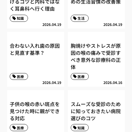
けるコツと内科ではな
めの生活習慣の改善策
く耳鼻科へ行く理由
知識
生活
2026.04.19
2026.04.19
合わない入れ歯の原因
胸焼けやストレスが原
と見直す基準？
因の喉の痛みで受診す
べき意外な診療科の正
体
医療
医療
2026.04.19
2026.04.16
子供の喉の赤い斑点を
スムーズな受診のため
見つけた時に親ができ
に知っておきたい病院
る対応
選びのコツ
医療
知識