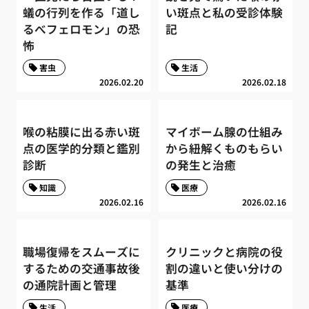
蟻の行列を作る「道し
い斑点と私の受診体験
るべフェロモン」の恐
記
怖
害虫
生活
2026.02.20
2026.02.18
喉の粘膜に出る赤い斑
マイボーム腺の仕組み
点の医学的分類と鑑別
から紐解くものもらい
診断
の発生と治癒
知識
医療
2026.02.16
2026.02.16
職場復帰をスムーズに
クリニックと病院の役
するための交通事故後
割の違いと使い分けの
の通院計画と管理
基準
生活
医療