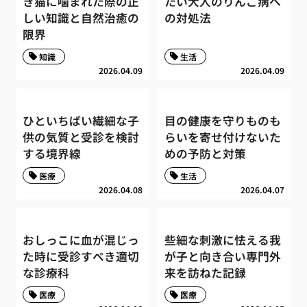
き猫に噛まれた際の正
たい大人のりんご病へ
しい知識と自然治癒の
の対処法
限界
知識
生活
2026.04.09
2026.04.09
ひといちばい繊細な子
目の健康を守りものも
供の気質と受診を検討
らいを寄せ付けないた
する境界線
めの予防と対策
医療
生活
2026.04.08
2026.04.07
おしっこに血が混じっ
些細な刺激に怯える我
た時に受診すべき適切
が子と向き合い専門外
な診療科
来を訪ねた記録
医療
医療