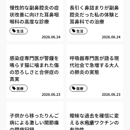
慢性的な副鼻腔炎の症
長引く鼻詰まりが副鼻
状改善に向けた耳鼻咽
腔炎だった私の体験と
喉科の高度な診療
耳鼻科での治療
生活
生活
2026.06.24
2026.06.24
感染症専門医が警鐘を
呼吸器専門医が語る現
鳴らす猫に噛まれた傷
代社会で急増する大人
の恐ろしさと合併症の
の肺炎の実態
真実
医療
医療
2026.06.23
2026.06.23
子供から移ったりんご
曖昧な過去を確信に変
病による激しい関節痛
える水疱瘡ワクチンの
の闘病記録
有効性