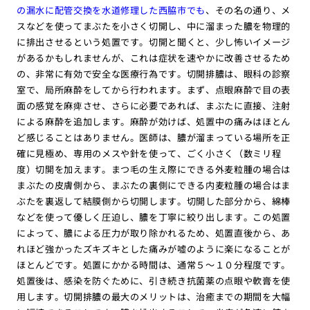
の漏水に配管交換を水道修理した西脇市でも
、その名の通り、メ
スなどを使ってまぶたを小さく切開し、中に溜まった膿を物理的
に排出させるという処置です。切開と聞くと、少し怖いイメージ
があるかもしれませんが、これは症状を速やかに改善させるため
の、非常に有効で安全な医療行為です。切開排膿は、眼科の診察
室で、局所麻酔をしてから行われます。まず、点眼麻酔で目の表
面の感覚を麻痺させ、さらに必要であれば、まぶたに直接、注射
による麻酔を追加します。麻酔が効けば、処置中の痛みはほとん
ど感じることはありません。医師は、膿が溜まっている場所を正
確に見極め、専用のメスや針を使って、ごく小さく（数ミリ程
度）切開を加えます。まつ毛の生え際にできる外麦粒腫の場合は
まぶたの皮膚側から、まぶたの裏側にできる内麦粒腫の場合はま
ぶたを裏返して結膜側から切開します。切開した部分から、綿棒
などを使って優しく圧迫し、膿を丁寧に絞り出します。この処置
によって、膿による圧力が取り除かれるため、処置直後から、あ
れほど強かったズキズキとした痛みが嘘のように楽になることが
ほとんどです。処置にかかる時間は、通常５〜１０分程度です。
処置後は、感染を防ぐために、引き続き抗菌薬の点眼や軟膏を使
用します。切開排膿の最大のメリットは、治癒までの期間を大幅