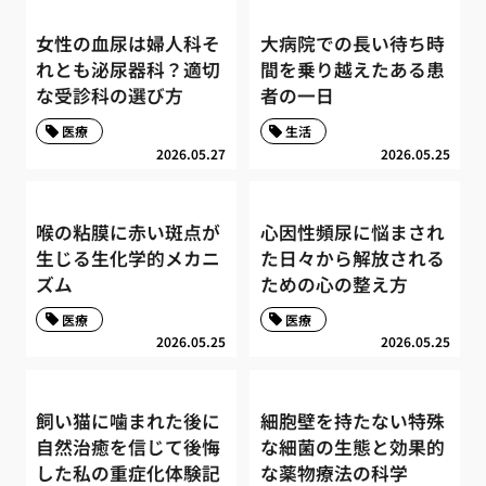
女性の血尿は婦人科そ
大病院での長い待ち時
れとも泌尿器科？適切
間を乗り越えたある患
な受診科の選び方
者の一日
医療
生活
2026.05.27
2026.05.25
喉の粘膜に赤い斑点が
心因性頻尿に悩まされ
生じる生化学的メカニ
た日々から解放される
ズム
ための心の整え方
医療
医療
2026.05.25
2026.05.25
飼い猫に噛まれた後に
細胞壁を持たない特殊
自然治癒を信じて後悔
な細菌の生態と効果的
した私の重症化体験記
な薬物療法の科学