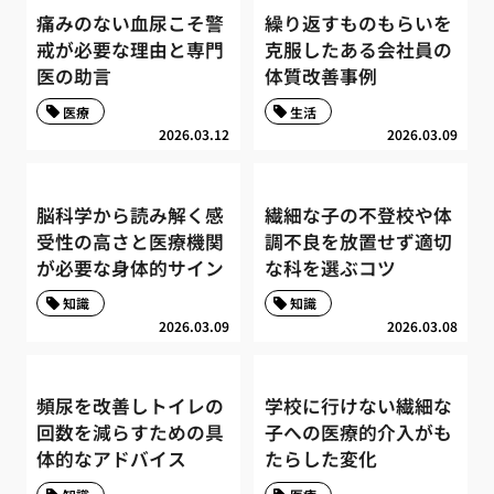
痛みのない血尿こそ警
繰り返すものもらいを
戒が必要な理由と専門
克服したある会社員の
医の助言
体質改善事例
医療
生活
2026.03.12
2026.03.09
脳科学から読み解く感
繊細な子の不登校や体
受性の高さと医療機関
調不良を放置せず適切
が必要な身体的サイン
な科を選ぶコツ
知識
知識
2026.03.09
2026.03.08
頻尿を改善しトイレの
学校に行けない繊細な
回数を減らすための具
子への医療的介入がも
体的なアドバイス
たらした変化