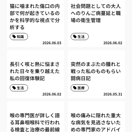
猫に噛まれた傷口の内
社会問題としての大人
部で何が起きているの
へのりんご病蔓延と職
かを科学的な視点で分
場の衛生管理
析する
知識
生活
2026.06.03
2026.06.02
長引く咳と熱に悩まさ
突然のまぶたの腫れと
れた日々を乗り越えた
戦った私のものもらい
私の回復体験記
闘病日記
生活
医療
2026.06.02
2026.05.31
喉の専門医が詳しく語
喉の痛みに隠れた重大
る耳鼻咽喉科で行われ
な病気を見逃さないた
る検査と治療の最前線
めの専門家のアドバイ