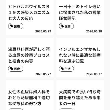
ヒトパルボウイルスＢ
一日十回のトイレ通い
１９の感染メカニズム
に悩まされた私の営業
と大人の反応
職奮闘記
医療
医療
2026.05.29
2026.05.28
泌尿器科医が詳しく語
インフルエンザかもし
る血尿の診察プロセス
れない時に最適な診療
と検査の内容
科を選ぶ知恵
医療
生活
2026.05.27
2026.05.27
女性の血尿は婦人科そ
大病院での長い待ち時
れとも泌尿器科？適切
間を乗り越えたある患
な受診科の選び方
者の一日