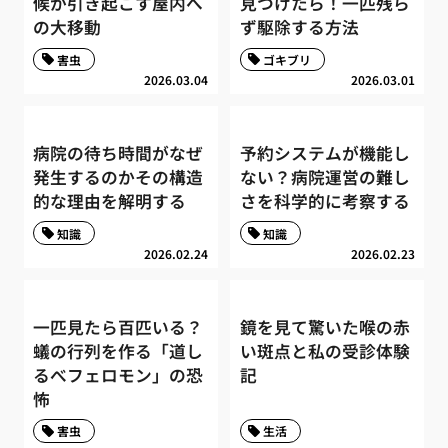
候が引き起こす屋内へ
見つけたら！一匹残ら
の大移動
ず駆除する方法
害虫
ゴキブリ
2026.03.04
2026.03.01
病院の待ち時間がなぜ
予約システムが機能し
発生するのかその構造
ない？病院運営の難し
的な理由を解明する
さを科学的に考察する
知識
知識
2026.02.24
2026.02.23
一匹見たら百匹いる？
鏡を見て驚いた喉の赤
蟻の行列を作る「道し
い斑点と私の受診体験
るべフェロモン」の恐
記
怖
害虫
生活