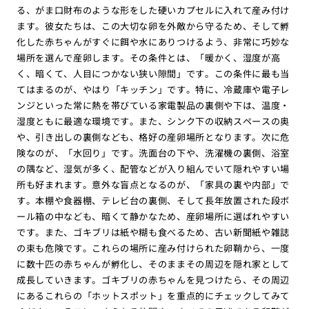
る、がま口財布のような形をした硬いカプセルに入れて産み付け
ます。彼女たちは、この大切な卵を外敵から守るため、そして孵
化した赤ちゃんがすぐに餌や水にありつけるよう、非常に巧妙な
場所を選んで産卵します。その条件とは、「暖かく、湿度が高
く、暗くて、人目につかない狭い隙間」です。この条件に最も当
てはまるのが、やはり「キッチン」です。特に、冷蔵庫や電子レ
ンジといった常に熱を帯びている家電製品の裏側や下は、温度・
湿度ともに最適な環境です。また、シンク下の収納スペースの奥
や、引き出しの裏側なども、格好の産卵場所となります。次に危
険なのが、「水回り」です。洗面台の下や、洗濯機の裏側、浴室
の隅など、湿気が多く、配管などが入り組んでいて隠れやすい場
所も好まれます。意外な盲点となるのが、「家具の裏や内部」で
す。本棚や食器棚、テレビ台の裏側、そして長年放置された段ボ
ール箱の中なども、暗くて静かなため、産卵場所に選ばれやすい
です。また、ゴキブリは紙や糊も食べるため、古い新聞紙や雑誌
の束も危険です。これらの場所に産み付けられた卵鞘から、一度
に数十匹の赤ちゃんが孵化し、そのままその周辺を隠れ家として
成長していきます。ゴキブリの赤ちゃんを見つけたら、その周辺
にあるこれらの「ホットスポット」を重点的にチェックしてみて