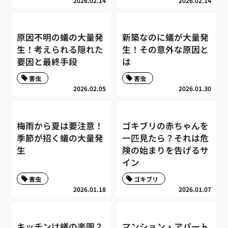
2026.02.14
2026.02.14
原因不明の蟻の大量発
新築なのに蟻が大量発
生！考えられる隠れた
生！その意外な原因と
要因と最終手段
は
害虫
害虫
2026.02.05
2026.01.30
梅雨から夏は要注意！
ゴキブリの赤ちゃんを
季節が招く蟻の大量発
一匹見たら？それは危
生
険の始まりを告げるサ
イン
害虫
ゴキブリ
2026.01.18
2026.01.07
キッチンは蟻の楽園？
マンション・アパート