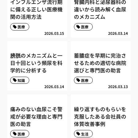
インフルエンザ流行期
腎臓内科と泌尿器科の
に備える正しい医療機
違いから読み解く血尿
関の活用方法
のメカニズム
医療
医療
2026.03.15
2026.03.14
膀胱のメカニズムと一
蓄膿症を早期に完治さ
日十回という頻尿を科
せるための適切な病院
学的に分析する
選びと専門医の助言
知識
医療
2026.03.14
2026.03.13
痛みのない血尿こそ警
繰り返すものもらいを
戒が必要な理由と専門
克服したある会社員の
医の助言
体質改善事例
医療
生活