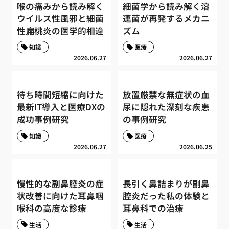
喉の痛みから読み解く
細菌学から読み解く溶
ウイルス性風邪と細菌
連菌が再発するメカニ
性扁桃炎の医学的相違
ズム
知識
医療
2026.06.27
2026.06.27
待ち時間短縮に向けた
放置厳禁な無症状の血
最新IT導入と医療DXの
尿に隠れた深刻な疾患
成功事例研究
の事例研究
知識
医療
2026.06.27
2026.06.25
慢性的な副鼻腔炎の症
長引く鼻詰まりが副鼻
状改善に向けた耳鼻咽
腔炎だった私の体験と
喉科の高度な診療
耳鼻科での治療
生活
生活