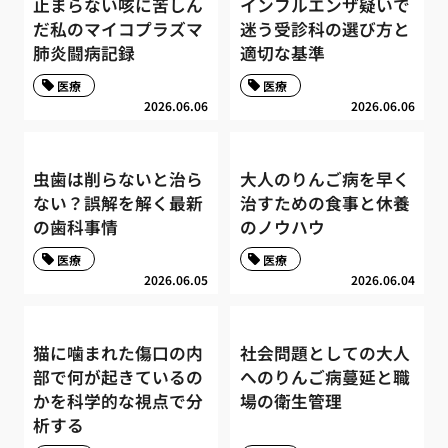
止まらない咳に苦しん
インフルエンザ疑いで
だ私のマイコプラズマ
迷う受診科の選び方と
肺炎闘病記録
適切な基準
医療
医療
2026.06.06
2026.06.06
虫歯は削らないと治ら
大人のりんご病を早く
ない？誤解を解く最新
治すための食事と休養
の歯科事情
のノウハウ
医療
医療
2026.06.05
2026.06.04
猫に噛まれた傷口の内
社会問題としての大人
部で何が起きているの
へのりんご病蔓延と職
かを科学的な視点で分
場の衛生管理
析する