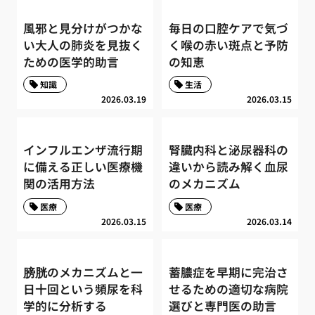
風邪と見分けがつかな
毎日の口腔ケアで気づ
い大人の肺炎を見抜く
く喉の赤い斑点と予防
ための医学的助言
の知恵
知識
生活
2026.03.19
2026.03.15
インフルエンザ流行期
腎臓内科と泌尿器科の
に備える正しい医療機
違いから読み解く血尿
関の活用方法
のメカニズム
医療
医療
2026.03.15
2026.03.14
膀胱のメカニズムと一
蓄膿症を早期に完治さ
日十回という頻尿を科
せるための適切な病院
学的に分析する
選びと専門医の助言