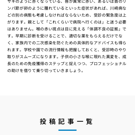
サギのように赤くなっている、唇が異常に赤い、あるいは首のリ
ンパ節が卵のように腫れているといった症状があれば、川崎病な
どの別の病態も考慮しなければならないため、受診の緊急度は上
がります。親として「これくらいで病院へ行くのは」と迷う必要
はありません。喉の赤い斑点は目に見える「体調不良の証拠」で
す。早期に診断を受けることで、適切な薬をもらえるだけでな
く、家族内での二次感染を防ぐための具体的なアドバイスも得ら
れます。学校や園での流行情報も把握しておくと、受診時のやり
取りがスムーズになります。子供の小さな喉に現れた異変を、成
長のための免疫獲得のステップと捉えつつ、プロフェッショナル
の助けを借りて乗り切っていきましょう。
投稿記事一覧