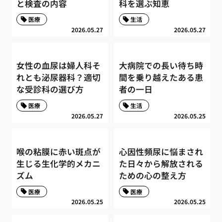
と検査の内容
科を選ぶ知恵
医療
生活
2026.05.27
2026.05.27
女性の血尿は婦人科そ
大病院での長い待ち時
れとも泌尿器科？適切
間を乗り越えたある患
な受診科の選び方
者の一日
医療
生活
2026.05.27
2026.05.25
喉の粘膜に赤い斑点が
心因性頻尿に悩まされ
生じる生化学的メカニ
た日々から解放される
ズム
ための心の整え方
医療
医療
2026.05.25
2026.05.25