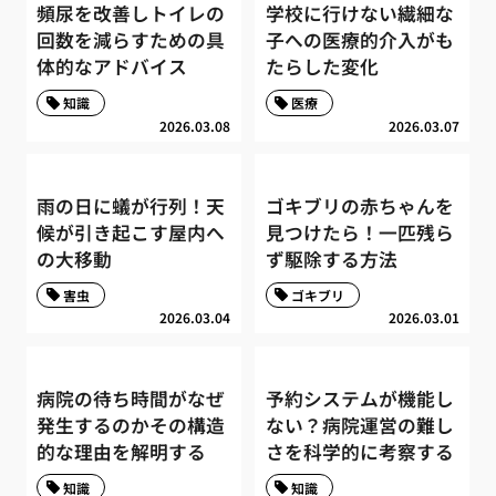
頻尿を改善しトイレの
学校に行けない繊細な
回数を減らすための具
子への医療的介入がも
体的なアドバイス
たらした変化
知識
医療
2026.03.08
2026.03.07
雨の日に蟻が行列！天
ゴキブリの赤ちゃんを
候が引き起こす屋内へ
見つけたら！一匹残ら
の大移動
ず駆除する方法
害虫
ゴキブリ
2026.03.04
2026.03.01
病院の待ち時間がなぜ
予約システムが機能し
発生するのかその構造
ない？病院運営の難し
的な理由を解明する
さを科学的に考察する
知識
知識