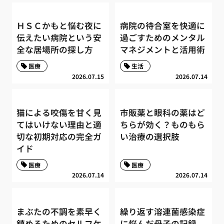
ＨＳＣかもと悩む夜に
病院の待合室を快適に
伝えたい病院という安
過ごすためのメンタル
全な居場所の探し方
マネジメントと活用術
医療
生活
2026.07.15
2026.07.14
猫による咬傷を甘く見
市販薬と眼科の薬はど
てはいけない理由と適
ちらが効く？ものもら
切な初期対応の完全ガ
い治療の選択肢
イド
医療
医療
2026.07.14
2026.07.14
まぶたの不調を素早く
繰り返す溶連菌感染症
鎮めるためのセルフケ
に悩んだ母子の記録