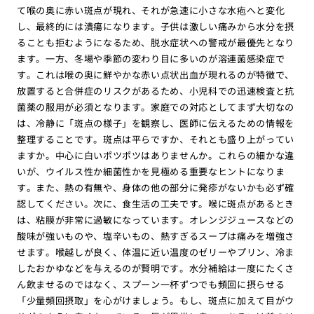
て喉の奥に赤い斑点が現れ、それが急速に小さな水疱へと変化
し、最終的には潰瘍になります。子供は激しい痛みから水分を摂
ることも拒むようになるため、脱水症状への警戒が最優先となり
ます。一方、冬場や季節の変わり目に多いのが溶連菌感染症で
す。これは喉の奥に鮮やかな赤い点状出血が現れるのが特徴で、
放置すると合併症のリスクがあるため、小児科での迅速検査と抗
菌薬の服用が必須となります。家庭での対応としてまず大切なの
は、冷静に「斑点の様子」を観察し、医師に伝えるための情報を
整理することです。斑点は平らですか、それとも盛り上がってい
ますか。中心に白いポツポツはありませんか。これらの細かな違
いが、ウイルス性か細菌性かを見極める重要なヒントになりま
す。また、熱の有無や、身体の他の部分に発疹がないかも必ず確
認してください。次に、食生活の工夫です。喉に斑点があるとき
は、粘膜が非常に過敏になっています。オレンジジュースなどの
酸味が強いものや、塩辛いもの、熱すぎるスープは痛みを増強さ
せます。喉越しが良く、体温に近い温度のゼリーやプリン、冷ま
したおかゆなどを与えるのが賢明です。水分補給は一度にたくさ
ん飲ませるのではなく、スプーン一杯ずつでも頻回に摂らせる
「少量頻回摂取」を心がけましょう。もし、斑点に加えて目がウ