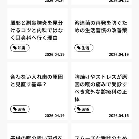
2026.04.24
2026.04.22
風邪と副鼻腔炎を見分
溶連菌の再発を防ぐた
けるコツと内科ではな
めの生活習慣の改善策
く耳鼻科へ行く理由
知識
生活
2026.04.19
2026.04.19
合わない入れ歯の原因
胸焼けやストレスが原
と見直す基準？
因の喉の痛みで受診す
べき意外な診療科の正
体
医療
医療
2026.04.19
2026.04.16
子供の喉の赤い斑点を
スムーズな受診のため