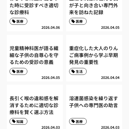
た時に受診すべき適切
が子と向き合い専門外
な診療科
来を訪ねた記録
医療
医療
2026.04.06
2026.04.05
児童精神科医が語る繊
重症化した大人のりん
細な子供の自尊心を守
ご病事例から学ぶ早期
るための受診の意義
発見の重要性
医療
生活
2026.04.05
2026.04.04
長引く喉の違和感を解
溶連菌感染を繰り返す
消するために適切な診
子供への専門医の助言
療科を賢く選ぶ方法
知識
医療
2026.04.03
2026.04.03