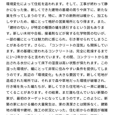
環境変化によって住処を追われます。そして、工事が終わって静
かになった後、新しくできた建物の基礎の周りや床下に、新たな
巣を作ってしまうのです。特に、床下の断熱材は暖かく、加工も
しやすいため、蟻にとって格好の営巣場所となり得ます。また、
「建材の匂い」が特定の種類の蟻を誘引するという説もありま
す。新しい木材や合板、接着剤などが発する化学物質の匂いが、
一部の蟻にとっては魅力的に感じられ、引き寄せられてしまうこ
とがあるのです。さらに、「コンクリートの湿気」も関係してい
ます。家の基礎に使われるコンクリートは、完全に乾燥するまで
に1〜2年かかると言われています。その間、コンクリートから放
出される水分によって床下の湿度は高い状態が保たれます。この
湿った環境が、蟻にとって非常に住みやすい条件を提供してしま
うのです。周辺の「環境変化」も大きな要因です。新しく宅地が
造成された場所では、それまで森や草地だった環境が破壊され、
行き場を失った蟻たちが、新しくできた住宅地へと一斉に避難し
てくることがあります。その結果、まだ誰も住んでいない新築の
家が、最初のターゲットになってしまうのです。このように、新
築の家における蟻の大量発生は、家の清潔さとは関係なく、建築
地の環境や建材、施工の状況といった、住む前からの要因が複雑