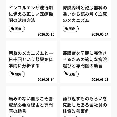
インフルエンザ流行期
腎臓内科と泌尿器科の
に備える正しい医療機
違いから読み解く血尿
関の活用方法
のメカニズム
医療
医療
2026.03.15
2026.03.14
膀胱のメカニズムと一
蓄膿症を早期に完治さ
日十回という頻尿を科
せるための適切な病院
学的に分析する
選びと専門医の助言
知識
医療
2026.03.14
2026.03.13
痛みのない血尿こそ警
繰り返すものもらいを
戒が必要な理由と専門
克服したある会社員の
医の助言
体質改善事例