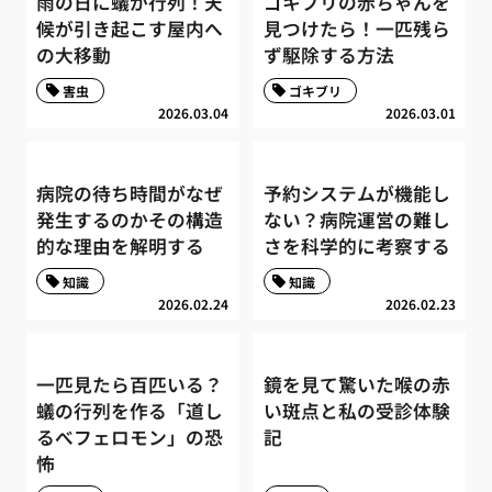
雨の日に蟻が行列！天
ゴキブリの赤ちゃんを
候が引き起こす屋内へ
見つけたら！一匹残ら
の大移動
ず駆除する方法
害虫
ゴキブリ
2026.03.04
2026.03.01
病院の待ち時間がなぜ
予約システムが機能し
発生するのかその構造
ない？病院運営の難し
的な理由を解明する
さを科学的に考察する
知識
知識
2026.02.24
2026.02.23
一匹見たら百匹いる？
鏡を見て驚いた喉の赤
蟻の行列を作る「道し
い斑点と私の受診体験
るべフェロモン」の恐
記
怖