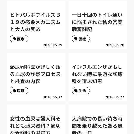
ヒトパルボウイルスＢ
一日十回のトイレ通い
１９の感染メカニズム
に悩まされた私の営業
と大人の反応
職奮闘記
医療
医療
2026.05.29
2026.05.28
泌尿器科医が詳しく語
インフルエンザかもし
る血尿の診察プロセス
れない時に最適な診療
と検査の内容
科を選ぶ知恵
医療
生活
2026.05.27
2026.05.27
女性の血尿は婦人科そ
大病院での長い待ち時
れとも泌尿器科？適切
間を乗り越えたある患
な受診科の選び方
者の一日