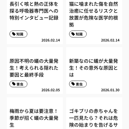
長引く咳と熱の正体を
猫に噛まれた傷を自然
探る呼吸器専門医への
治癒に任せるリスクと
特別インタビュー記録
放置が危険な医学的根
拠
知識
知識
2026.02.14
2026.02.14
原因不明の蟻の大量発
新築なのに蟻が大量発
生！考えられる隠れた
生！その意外な原因と
要因と最終手段
は
害虫
害虫
2026.02.05
2026.01.30
梅雨から夏は要注意！
ゴキブリの赤ちゃんを
季節が招く蟻の大量発
一匹見たら？それは危
生
険の始まりを告げるサ