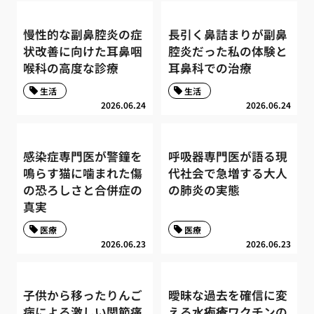
慢性的な副鼻腔炎の症
長引く鼻詰まりが副鼻
状改善に向けた耳鼻咽
腔炎だった私の体験と
喉科の高度な診療
耳鼻科での治療
生活
生活
2026.06.24
2026.06.24
感染症専門医が警鐘を
呼吸器専門医が語る現
鳴らす猫に噛まれた傷
代社会で急増する大人
の恐ろしさと合併症の
の肺炎の実態
真実
医療
医療
2026.06.23
2026.06.23
子供から移ったりんご
曖昧な過去を確信に変
病による激しい関節痛
える水疱瘡ワクチンの