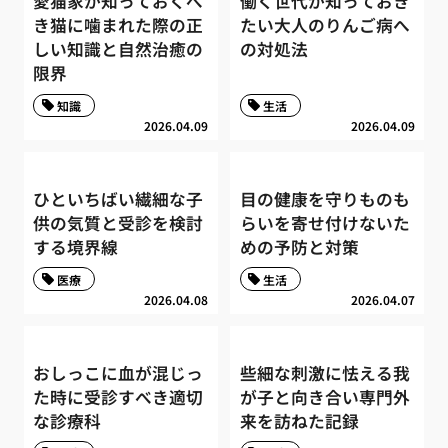
愛猫家が知っておくべ
働く世代が知っておき
き猫に噛まれた際の正
たい大人のりんご病へ
しい知識と自然治癒の
の対処法
限界
知識
生活
2026.04.09
2026.04.09
ひといちばい繊細な子
目の健康を守りものも
供の気質と受診を検討
らいを寄せ付けないた
する境界線
めの予防と対策
医療
生活
2026.04.08
2026.04.07
おしっこに血が混じっ
些細な刺激に怯える我
た時に受診すべき適切
が子と向き合い専門外
な診療科
来を訪ねた記録