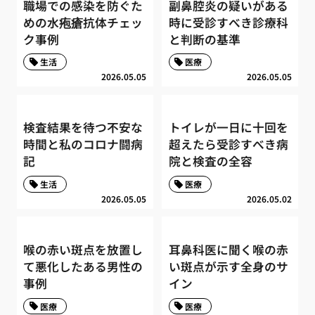
職場での感染を防ぐた
副鼻腔炎の疑いがある
めの水疱瘡抗体チェッ
時に受診すべき診療科
ク事例
と判断の基準
生活
医療
2026.05.05
2026.05.05
検査結果を待つ不安な
トイレが一日に十回を
時間と私のコロナ闘病
超えたら受診すべき病
記
院と検査の全容
生活
医療
2026.05.05
2026.05.02
喉の赤い斑点を放置し
耳鼻科医に聞く喉の赤
て悪化したある男性の
い斑点が示す全身のサ
事例
イン
医療
医療