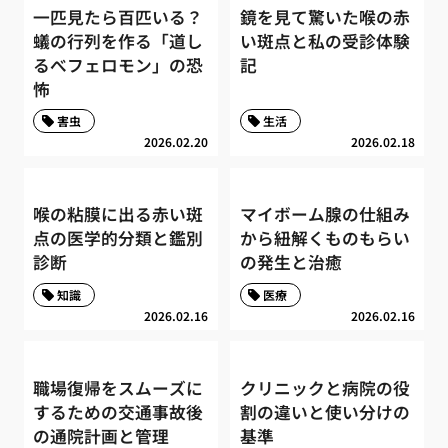
一匹見たら百匹いる？
鏡を見て驚いた喉の赤
蟻の行列を作る「道し
い斑点と私の受診体験
るべフェロモン」の恐
記
怖
害虫
生活
2026.02.20
2026.02.18
喉の粘膜に出る赤い斑
マイボーム腺の仕組み
点の医学的分類と鑑別
から紐解くものもらい
診断
の発生と治癒
知識
医療
2026.02.16
2026.02.16
職場復帰をスムーズに
クリニックと病院の役
するための交通事故後
割の違いと使い分けの
の通院計画と管理
基準