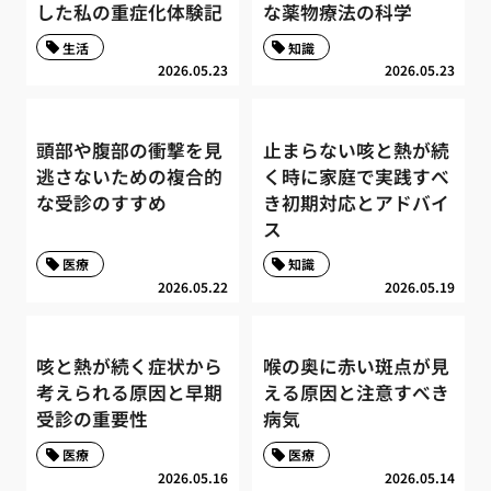
した私の重症化体験記
な薬物療法の科学
生活
知識
2026.05.23
2026.05.23
頭部や腹部の衝撃を見
止まらない咳と熱が続
逃さないための複合的
く時に家庭で実践すべ
な受診のすすめ
き初期対応とアドバイ
ス
医療
知識
2026.05.22
2026.05.19
咳と熱が続く症状から
喉の奥に赤い斑点が見
考えられる原因と早期
える原因と注意すべき
受診の重要性
病気
医療
医療
2026.05.16
2026.05.14