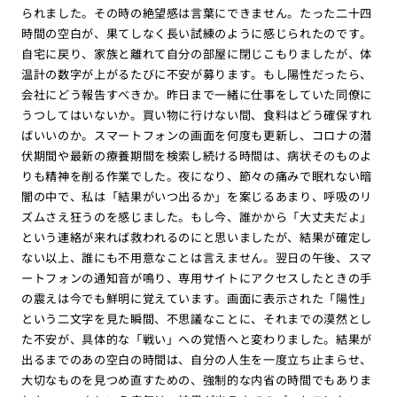
られました。その時の絶望感は言葉にできません。たった二十四
時間の空白が、果てしなく長い試練のように感じられたのです。
自宅に戻り、家族と離れて自分の部屋に閉じこもりましたが、体
温計の数字が上がるたびに不安が募ります。もし陽性だったら、
会社にどう報告すべきか。昨日まで一緒に仕事をしていた同僚に
うつしてはいないか。買い物に行けない間、食料はどう確保すれ
ばいいのか。スマートフォンの画面を何度も更新し、コロナの潜
伏期間や最新の療養期間を検索し続ける時間は、病状そのものよ
りも精神を削る作業でした。夜になり、節々の痛みで眠れない暗
闇の中で、私は「結果がいつ出るか」を案じるあまり、呼吸のリ
ズムさえ狂うのを感じました。もし今、誰かから「大丈夫だよ」
という連絡が来れば救われるのにと思いましたが、結果が確定し
ない以上、誰にも不用意なことは言えません。翌日の午後、スマ
ートフォンの通知音が鳴り、専用サイトにアクセスしたときの手
の震えは今でも鮮明に覚えています。画面に表示された「陽性」
という二文字を見た瞬間、不思議なことに、それまでの漠然とし
た不安が、具体的な「戦い」への覚悟へと変わりました。結果が
出るまでのあの空白の時間は、自分の人生を一度立ち止まらせ、
大切なものを見つめ直すための、強制的な内省の時間でもありま