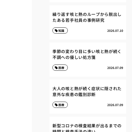
繰り返す咳と熱のループから脱出し
たある若手社員の事例研究
知識
2026.07.10
季節の変わり目に多い咳と熱が続く
不調への優しい処方箋
医療
2026.07.09
大人の咳と熱が続く症状に隠された
意外な疾患の鑑別診断
医療
2026.07.09
新型コロナの検査結果が出るまでの
時間と検査手法の違い