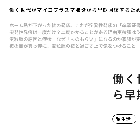
働く世代がマイコプラズマ肺炎から早期回復するた
ホーム
熱が下がった後の発疹。これが突発性発疹の「卒業証
突発性発疹は一度だけ？二度かかることがある理由
麦粒腫は
麦粒腫の原因と症状。なぜ「ものもらい」になるのか
家族が
彼の目が真っ赤に。麦粒腫の彼と過ごす上で気をつけること
働く
ら早
生活