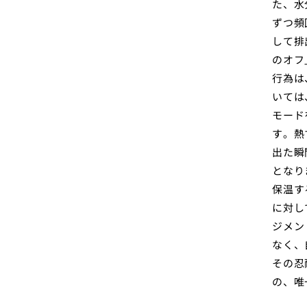
た、水
ずつ頻
して排
のオフ
行為は
いては
モード
す。熱
出た瞬
となり
保温す
に対し
ジメン
なく、
その忍
の、唯