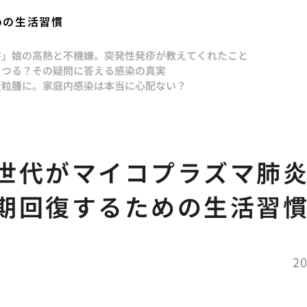
めの生活習慣
書」
娘の高熱と不機嫌。突発性発疹が教えてくれたこと
うつる？その疑問に答える感染の真実
麦粒腫に。家庭内感染は本当に心配ない？
世代がマイコプラズマ肺
期回復するための生活習
20