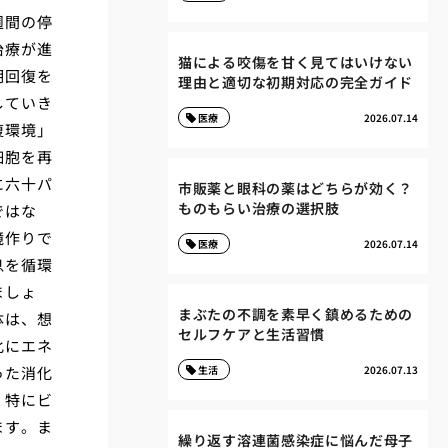
週間の停
治療が進
猫による咬傷を甘く見てはいけない
期回復を
理由と適切な初期対応の完全ガイド
していき
医療
2026.07.14
復環境」
細胞を再
に六十パ
市販薬と眼科の薬はどちらが効く？
ものもらい治療の選択肢
ではな
境作りで
医療
2026.07.14
息を循環
ましょ
まぶたの不調を素早く鎮めるための
体は、想
セルフケアと生活習慣
化にエネ
った消化
生活
2026.07.13
。特にビ
ます。ま
繰り返す溶連菌感染症に悩んだ母子