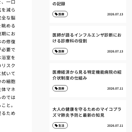
を、一口
の記録
気を減ら
医療
2026.07.13
完全な脳
を眺める
復期にお
医師が語るインフルエンザ診断にお
ける診療科の役割
体の修復
が必要で
医療
2026.07.13
は浴室を
のリスク
医療経済から見る特定機能病院の紹
に拭いて
介状制度の仕組み
分の細胞
生体マネ
医療
2026.07.11
るのでは
ること。
大人の健康を守るためのマイコプラ
戻るため
ズマ肺炎予防と最新の知見
生活
2026.07.11