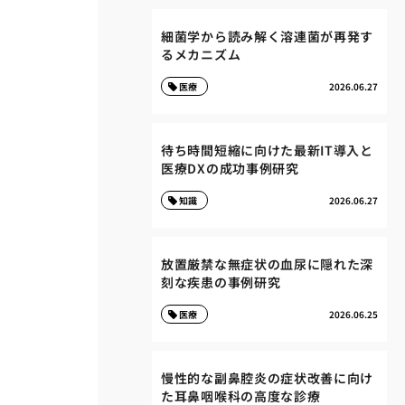
細菌学から読み解く溶連菌が再発す
るメカニズム
医療
2026.06.27
待ち時間短縮に向けた最新IT導入と
医療DXの成功事例研究
知識
2026.06.27
放置厳禁な無症状の血尿に隠れた深
刻な疾患の事例研究
医療
2026.06.25
慢性的な副鼻腔炎の症状改善に向け
た耳鼻咽喉科の高度な診療