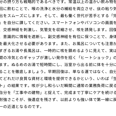
分の摂り方も戦略的であるべきです。常温以上の温かい飲み物
回に飲むことで、喉の洗浄と水分の補給を両立させ、痰の粘り
出をスムーズにします。そして、最も働く世代が苦手とする「
」を自分に課してください。スマートフォンやパソコンの画面
、交感神経を刺激し、気管支を収縮させ、咳を誘発します。回
、意識的に情報を遮断し、副交感神経を有位に保つことで、身
を最大化させる必要があります。また、お風呂についても注意
すぎるお湯や長風呂は、一時的に咳を鎮めるように見えて、実
間の冷気とのギャップが激しい発作を招く「ヒートショック」
ます。ぬるめのお湯で短時間にし、浴室から出る前に体を十分
ることを徹底しましょう。早期回復は、単なる運ではなく、自
てどれだけ良質な資材と環境を提供できるかという、いわば「
ト」の結果です。咳が少し和らいだ瞬間に通常の業務負荷に戻
自分を「工事中の建物」と捉えて、完成まで丁寧にケアを続け
耐強さこそが、後遺症を残さず、以前よりも強い体で第一線に
一の近道となるのです。