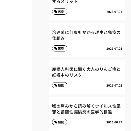
するメリット
医療
2026.07.04
溶連菌に何度もかかる理由と免疫の
仕組み
医療
2026.07.03
産婦人科医に聞く大人のりんご病と
妊娠中のリスク
知識
2026.07.02
喉の痛みから読み解くウイルス性風
邪と細菌性扁桃炎の医学的相違
知識
2026.06.27