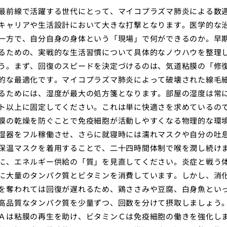
最前線で活躍する世代にとって、マイコプラズマ肺炎による数
キャリアや生活設計において大きな打撃となります。医学的な
一方で、自分自身の身体という「現場」で何ができるのか。早
るための、実戦的な生活習慣について具体的なノウハウを整理
う。まず、回復のスピードを決定づけるのは、気道粘膜の「修
的な最適化です。マイコプラズマ肺炎によって破壊された線毛
るためには、湿度が最大の処方箋となります。部屋の湿度は常
ト以上に固定してください。これは単に快適さを求めているの
膜の乾燥を防ぐことで免疫細胞が活動しやすくなる物理的な環
湿器をフル稼働させ、さらに就寝時には濡れマスクや自分の吐
保温マスクを着用することで、二十四時間体制で喉を潤し続け
に、エネルギー供給の「質」を見直してください。炎症と戦う
に大量のタンパク質とビタミンを消費しています。しかし、消
を奪われては回復が遅れるため、鶏ささみや豆腐、白身魚とい
高品質なタンパク質を少量ずつ、回数を分けて摂取しましょう
Ａは粘膜の再生を助け、ビタミンＣは免疫細胞の働きを強化し