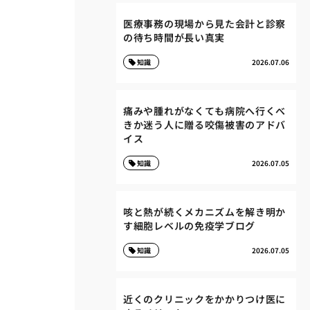
医療事務の現場から見た会計と診察
の待ち時間が長い真実
知識
2026.07.06
痛みや腫れがなくても病院へ行くべ
きか迷う人に贈る咬傷被害のアドバ
イス
知識
2026.07.05
咳と熱が続くメカニズムを解き明か
す細胞レベルの免疫学ブログ
知識
2026.07.05
近くのクリニックをかかりつけ医に